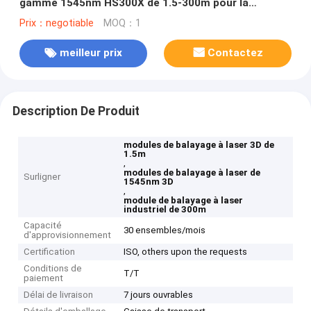
gamme 1545nm HS300X de 1.5-300m pour la
construction
Prix：negotiable
MOQ：1
meilleur prix
Contactez
Description De Produit
modules de balayage à laser 3D de
1.5m
,
modules de balayage à laser de
Surligner
1545nm 3D
,
module de balayage à laser
industriel de 300m
Capacité
30 ensembles/mois
d'approvisionnement
Certification
ISO, others upon the requests
Conditions de
T/T
paiement
Délai de livraison
7 jours ouvrables