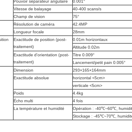
Pouvoir séparateur angulaire
0.001°
Vitesse de balayage
40-400 scans/s
Champ de vision
75°
Résolution de caméra
42.4MP
Longueur focale
28mm
ition
Exactitude de position (post-
0.01m horizontaux
traitement)
Altitude 0.02m
Exactitude d'orientation (post-
Titre 0.009°
traitement)
Lancement/petit pain 0.005°
Dimension
293×165×164mm
Exactitude absolue
horizontal
<5cm>
verticale
<5cm>
Poids
4.4kg
Écho multi
4 fois
La température et humidité
Opération : -40℃~60℃, humidi
Stockage : -45℃~70℃, humidi