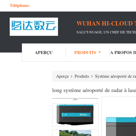
Téléphone:
WUHAN HI-CLOUD 
SALUT-NUAGE, UN CHEF DE TECH
APERÇU
PRODUITS
A PROPOS 
Aperçu
Produits
Système aéroporté de ra
long système aéroporté de radar à l