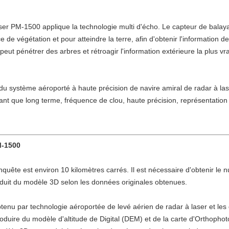
ser PM-1500 applique la technologie multi d'écho. Le capteur de bala
 de végétation et pour atteindre la terre, afin d'obtenir l'information d
 peut pénétrer des arbres et rétroagir l'information extérieure la plu
du système aéroporté à haute précision de navire amiral de radar à l
tant que long terme, fréquence de clou, haute précision, représentation 
M-1500
quête est environ 10 kilomètres carrés. Il est nécessaire d'obtenir le n
oduit du modèle 3D selon les données originales obtenues.
btenu par technologie aéroportée de levé aérien de radar à laser et l
duire du modèle d'altitude de Digital (DEM) et de la carte d'Orthophoto