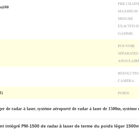
PRR CHAÎN
00m@60
MAXIMUM 
MESURE
EXACTITUD
GAMME:
POUVOIR
SÉPARATE
ANGULAIRE
RÉSOLUTIO
CAMÉRA:
POIDS:
1)
er de radar à laser
système aéroporté de radar à laser de 1500m
système 
,
,
nt intégré PM-1500 de radar à laser de terme du poids léger 150