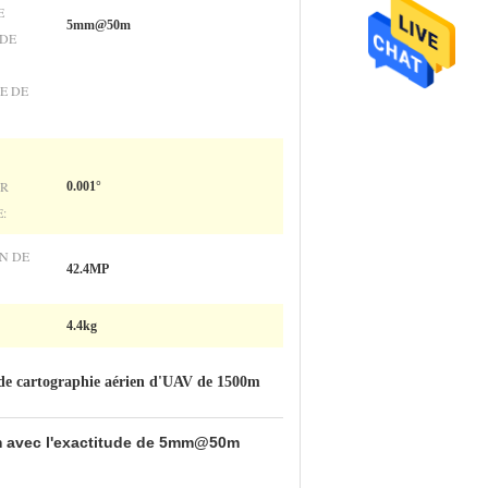
E
5mm@50m
DE
E DE
UR
0.001°
:
N DE
42.4MP
4.4kg
de cartographie aérien d'UAV de 1500m
0m avec l'exactitude de 5mm@50m