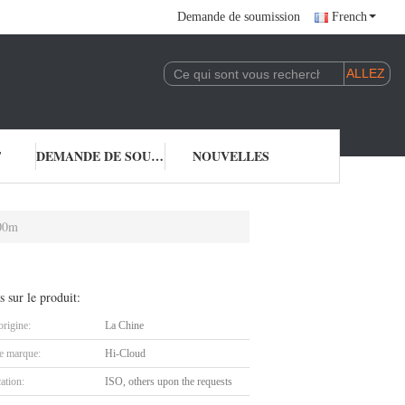
Demande de soumission
French
T
DEMANDE DE SOUMISSION
NOUVELLES
500m
s sur le produit:
origine:
La Chine
 marque:
Hi-Cloud
cation:
ISO, others upon the requests