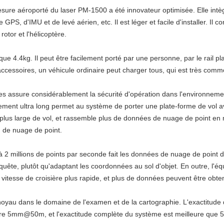
sure aéroporté du laser PM-1500 a été innovateur optimisée. Elle intèg
PS, d'IMU et de levé aérien, etc. Il est léger et facile d'installer. Il c
rotor et l'hélicoptère.
ue 4.4kg. Il peut être facilement porté par une personne, par le rail pl
accessoires, un véhicule ordinaire peut charger tous, qui est très com
s assure considérablement la sécurité d'opération dans l'environnemen
ent ultra long permet au système de porter une plate-forme de vol ave
e plus large de vol, et rassemble plus de données de nuage de point e
on de nuage de point.
 2 millions de points par seconde fait les données de nuage de point d
enquête, plutôt qu'adaptant les coordonnées au sol d'objet. En outre, l
 vitesse de croisière plus rapide, et plus de données peuvent être o
 noyau dans le domaine de l'examen et de la cartographie. L'exactitu
re 5mm@50m, et l'exactitude complète du système est meilleure que 5c