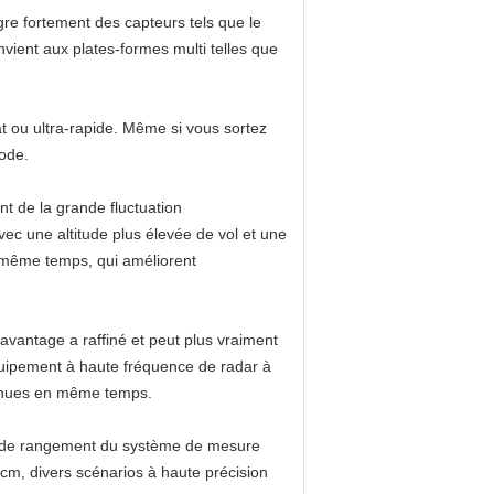
re fortement des capteurs tels que le
onvient aux plates-formes multi telles que
at ou ultra-rapide. Même si vous sortez
mode.
t de la grande fluctuation
c une altitude plus élevée de vol et une
n même temps, qui améliorent
avantage a raffiné et peut plus vraiment
'équipement à haute fréquence de radar à
btenues en même temps.
de de rangement du système de mesure
m, divers scénarios à haute précision