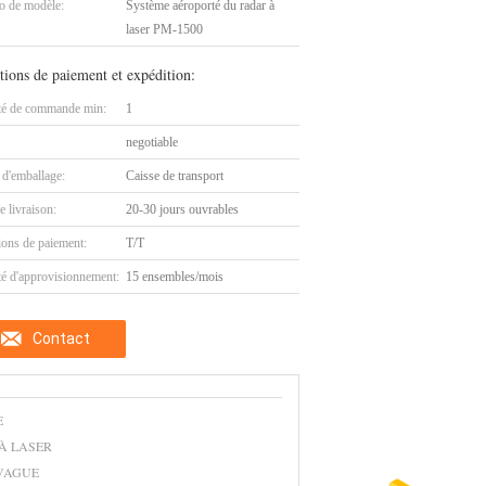
 de modèle:
Système aéroporté du radar à
laser PM-1500
tions de paiement et expédition:
té de commande min:
1
negotiable
 d'emballage:
Caisse de transport
e livraison:
20-30 jours ouvrables
ions de paiement:
T/T
té d'approvisionnement:
15 ensembles/mois
Contact
E
À LASER
VAGUE