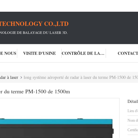
TECHNOLOGY CO.,LTD
NOLOGIE DE BALAYAGE DU LASER 3D.
DE NOUS
VISITE D'USINE
CONTRÔLE DE LA QUALITÉ
CONTAC
dar à laser
long système aéroporté de radar à laser du terme PM-1500 de 1
aser du terme PM-1500 de 1500m
Détail
Lieu d'
Nom de
Certifi