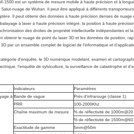
PM-1500 est un système de mesure mobile à haute précision et à long
 Salut-nuage de Wuhan. Il peut être appliqué à différents transporteurs
licoptère. Il peut obtenir des données à haute précision denses de nuage 
alayage à laser à haute précision intégré, la position à haute précisio
hronisation des droites de propriété intellectuelle indépendantes et la
nt obtenir le nuage de point du laser 3D et les données de position, 
3D par un ensemble complet de logiciel de l'informatique et d'applicati
 de catégorie d'enquête, le 3D numérique modelant, examen et cartograph
électrique, l'enquête de sylviculture, la surveillance de catastrophe et d
Indicateurs
Paramètres
yage à
Bande de vague
Près d'infrarouge (classe 1)
PRR
100-2000Khz
Chaîne maximum de mesure
% de réflectivité de 1000m@20
% de réflectivité de 1500m@60
Exactitude de gamme
5mm@50m