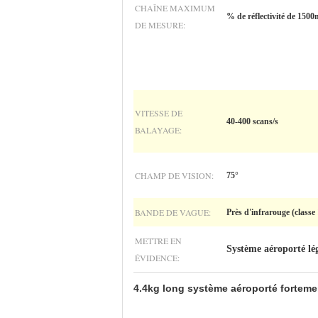
CHAÎNE MAXIMUM
% de réflectivité de 15
DE MESURE:
VITESSE DE
40-400 scans/s
BALAYAGE:
CHAMP DE VISION:
75°
BANDE DE VAGUE:
Près d'infrarouge (classe 
METTRE EN
Système aéroporté lég
ÉVIDENCE:
4.4kg long système aéroporté forteme