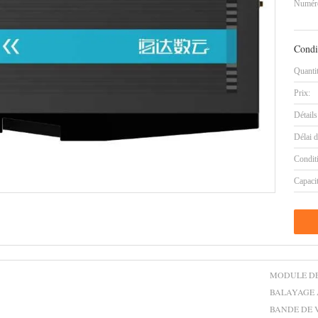
Numéro
Condi
Quanti
Prix:
Détails
Délai d
Condit
Capaci
MODULE D
BALAYAGE 
BANDE DE 